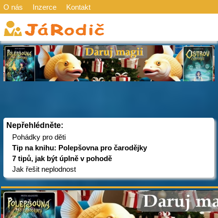
O nás
Inzerce
Kontakt
Nepřehlédněte:
Pohádky pro děti
Tip na knihu: Polepšovna pro čarodějky
7 tipů, jak být úplně v pohodě
Jak řešit neplodnost