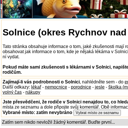
Solnice (okres Rychnov nad
Tato stránka obsahuje informace o tom, jaké zkušenosti mají r
obsahovat jak informace o tom, kde je nějaká lékárna v Solnici 
ní vydat.
Pokud máte sami zkušenosti s lékárnami v Solnici, napišt
rodičům.
Zajímají-li vás podrobnosti o Solnici
, nahlédněte sem - do
e
Další odkazy:
lékař
-
nemocnice
-
porodnice
-
jesle
-
školka (m
volný čas
-
nákupy
Jste přesvědčeni, že rodiče v Solnici nenajdou to, co hled
místa ze seznamu a dole připojte svůj komentář. Obě informa
Vybrané místo:
zatím nevybráno
Zatím sem nikdo nevložil žádný komentář. Buďte první...