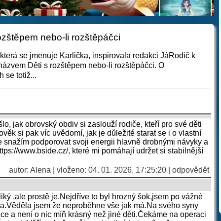
rozštěpem nebo-li rozštěpáčci
která se jmenuje Karlička, inspirovala redakci JáRodič k
 názvem Děti s rozštěpem nebo-li rozštěpáčci. O
se totiž...
o, jak obrovský obdiv si zaslouží rodiče, kteří pro své děti
věk si pak víc uvědomí, jak je důležité starat se i o vlastní
se snažím podporovat svoji energii hlavně drobnými návyky a
ttps://www.bside.cz/, které mi pomáhají udržet si stabilnější
autor: Alena | vloženo: 04. 01. 2026, 17:25:20 |
odpovědět
iký ,ale prostě je.Nejdříve to byl hrozný šok,jsem po vážné
la.Věděla jsem že neproběhne vše jak má.Na svého syny
nce a není o nic míň krásný než jiné děti.Čekáme na operaci