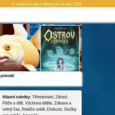
O rodičích a jejich dětech již od roku 2009
 v pohodě
Hlavní rubriky:
Těhotenství
,
Zdraví
,
Péče o dítě
,
Výchova dítěte
,
Zábava a
volný čas
,
Rodiče sobě
,
Diskuze
,
Služby