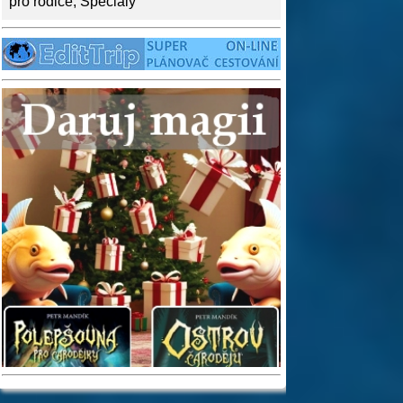
pro rodiče
,
Speciály