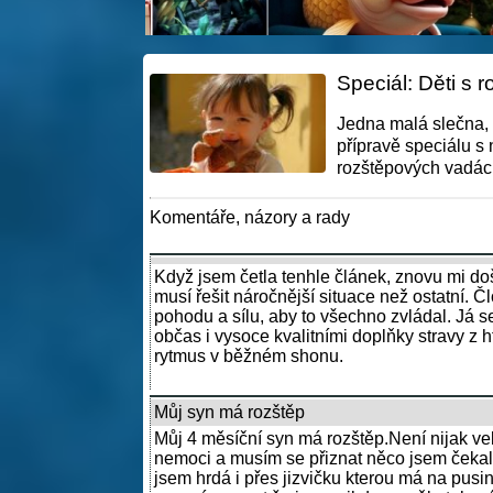
Speciál: Děti s 
Jedna malá slečna, 
přípravě speciálu s
rozštěpových vadách 
Komentáře, názory a rady
Když jsem četla tenhle článek, znovu mi došl
musí řešit náročnější situace než ostatní. Člo
pohodu a sílu, aby to všechno zvládal. Já 
občas i vysoce kvalitními doplňky stravy z h
rytmus v běžném shonu.
Můj syn má rozštěp
Můj 4 měsíční syn má rozštěp.Není nijak vel
nemoci a musím se přiznat něco jsem čeka
jsem hrdá i přes jizvičku kterou má na pusi