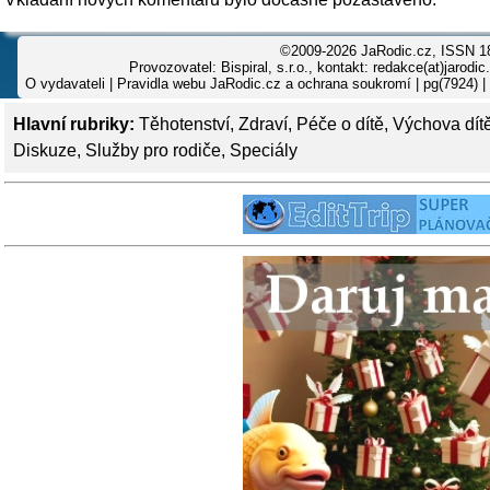
©2009-2026 JaRodic.cz, ISSN 1
Provozovatel: Bispiral, s.r.o., kontakt: redakce(at)jarodic
O vydavateli
|
Pravidla webu JaRodic.cz a ochrana soukromí
| pg(7924) |
Hlavní rubriky:
Těhotenství
,
Zdraví
,
Péče o dítě
,
Výchova dít
Diskuze
,
Služby pro rodiče
,
Speciály