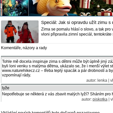
Speciál: Jak si opravdu užít zimu s
Zima se pomalu hlásí o slovo, a tak pro
vloni připravila zimní speciál, tentokrá
Komentáře, názory a rady
Tohle mě docela inspiruje zima s dětmi může být úplně jiný zá
byli loni venku s malýma dětma, ukázalo se, že i menší výlet st
www.naturehikecz.cz – třeba teplý spacák a pár drobností a byl
vzpomínají rády.
autor:
lenka
| v
lyže
Nepotřebuje se některá z vás zbavit malých lyží? Sháním pro H
autor:
piskotka
| v
Vkládání nových komentářů bylo dočasně pozastaveno.