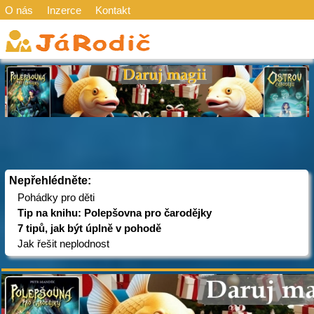
O nás
Inzerce
Kontakt
Nepřehlédněte:
Pohádky pro děti
Tip na knihu: Polepšovna pro čarodějky
7 tipů, jak být úplně v pohodě
Jak řešit neplodnost