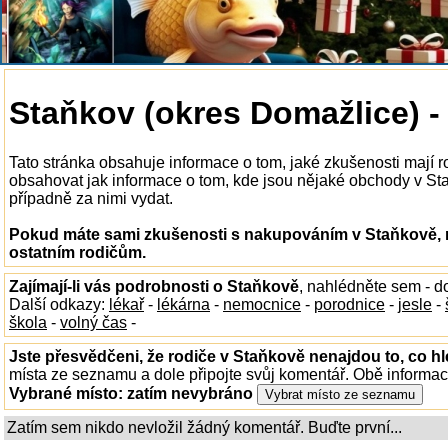
Staňkov (okres Domažlice) 
Tato stránka obsahuje informace o tom, jaké zkušenosti mají
obsahovat jak informace o tom, kde jsou nějaké obchody v Staň
případně za nimi vydat.
Pokud máte sami zkušenosti s nakupováním v Staňkově, n
ostatním rodičům.
Zajímají-li vás podrobnosti o Staňkově
, nahlédněte sem - 
Další odkazy:
lékař
-
lékárna
-
nemocnice
-
porodnice
-
jesle
-
škola
-
volný čas
-
Jste přesvědčeni, že rodiče v Staňkově nenajdou to, co hl
místa ze seznamu a dole připojte svůj komentář. Obě informa
Vybrané místo:
zatím nevybráno
Zatím sem nikdo nevložil žádný komentář. Buďte první...