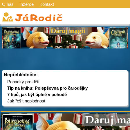
O nás
Inzerce
Kontakt
Nepřehlédněte:
Pohádky pro děti
Tip na knihu: Polepšovna pro čarodějky
7 tipů, jak být úplně v pohodě
Jak řešit neplodnost