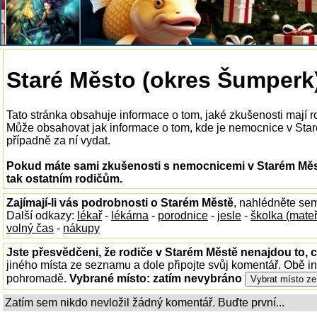
Staré Město (okres Šumperk
Tato stránka obsahuje informace o tom, jaké zkušenosti mají 
Může obsahovat jak informace o tom, kde je nemocnice v Starém
případně za ní vydat.
Pokud máte sami zkušenosti s nemocnicemi v Starém Měst
tak ostatním rodičům.
Zajímají-li vás podrobnosti o Starém Městě
, nahlédněte se
Další odkazy:
lékař
-
lékárna
-
porodnice
-
jesle
-
školka (mate
volný čas
-
nákupy
Jste přesvědčeni, že rodiče v Starém Městě nenajdou to, c
jiného místa ze seznamu a dole připojte svůj komentář. Obě i
pohromadě.
Vybrané místo:
zatím nevybráno
Zatím sem nikdo nevložil žádný komentář. Buďte první...