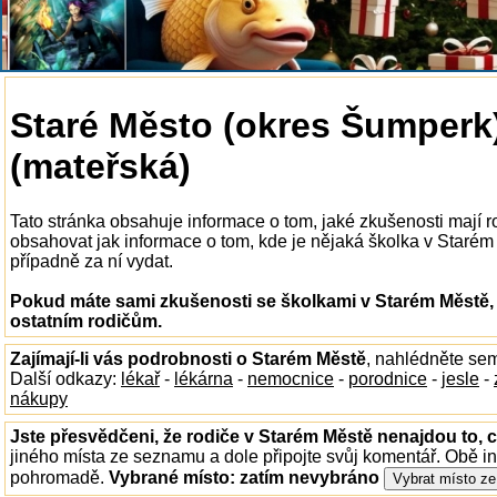
Staré Město (okres Šumperk)
(mateřská)
Tato stránka obsahuje informace o tom, jaké zkušenosti mají 
obsahovat jak informace o tom, kde je nějaká školka v Starém M
případně za ní vydat.
Pokud máte sami zkušenosti se školkami v Starém Městě, 
ostatním rodičům.
Zajímají-li vás podrobnosti o Starém Městě
, nahlédněte se
Další odkazy:
lékař
-
lékárna
-
nemocnice
-
porodnice
-
jesle
-
nákupy
Jste přesvědčeni, že rodiče v Starém Městě nenajdou to, c
jiného místa ze seznamu a dole připojte svůj komentář. Obě i
pohromadě.
Vybrané místo:
zatím nevybráno