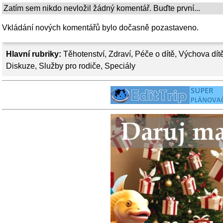
Zatím sem nikdo nevložil žádný komentář. Buďte první...
Vkládání nových komentářů bylo dočasně pozastaveno.
Hlavní rubriky:
Těhotenství
,
Zdraví
,
Péče o dítě
,
Výchova dít
Diskuze
,
Služby pro rodiče
,
Speciály