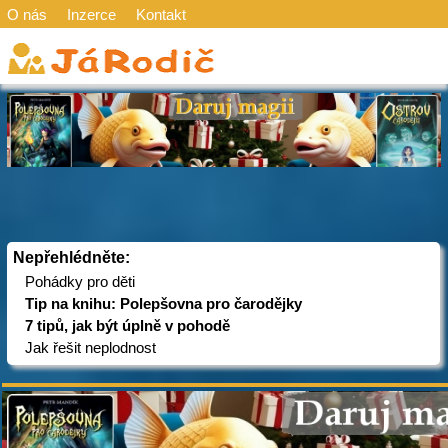
O nás
Inzerce
Kontakt
Nepřehlédněte:
Pohádky pro děti
Tip na knihu: Polepšovna pro čarodějky
7 tipů, jak být úplně v pohodě
Jak řešit neplodnost