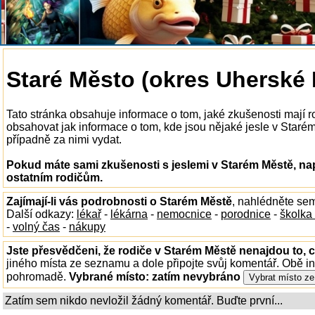
Staré Město (okres Uherské H
Tato stránka obsahuje informace o tom, jaké zkušenosti mají 
obsahovat jak informace o tom, kde jsou nějaké jesle v Starém 
případně za nimi vydat.
Pokud máte sami zkušenosti s jeslemi v Starém Městě, nap
ostatním rodičům.
Zajímají-li vás podrobnosti o Starém Městě
, nahlédněte se
Další odkazy:
lékař
-
lékárna
-
nemocnice
-
porodnice
-
školka
-
volný čas
-
nákupy
Jste přesvědčeni, že rodiče v Starém Městě nenajdou to, c
jiného místa ze seznamu a dole připojte svůj komentář. Obě i
pohromadě.
Vybrané místo:
zatím nevybráno
Zatím sem nikdo nevložil žádný komentář. Buďte první...