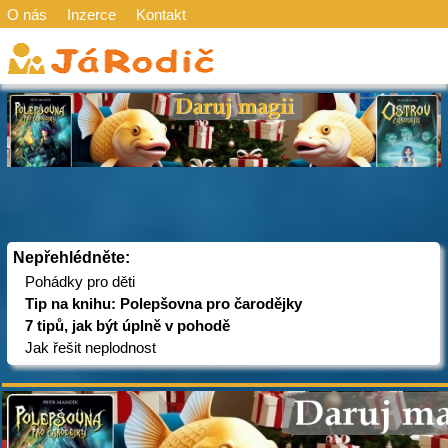
O nás
Inzerce
Kontakt
Nepřehlédněte:
Pohádky pro děti
Tip na knihu: Polepšovna pro čarodějky
7 tipů, jak být úplně v pohodě
Jak řešit neplodnost