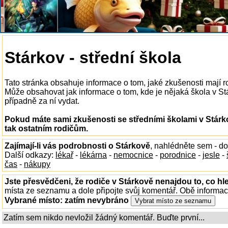
Stárkov - střední škola
Tato stránka obsahuje informace o tom, jaké zkušenosti mají r
Může obsahovat jak informace o tom, kde je nějaká škola v Stár
případně za ní vydat.
Pokud máte sami zkušenosti se středními školami v Stárk
tak ostatním rodičům.
Zajímají-li vás podrobnosti o Stárkově
, nahlédněte sem - d
Další odkazy:
lékař
-
lékárna
-
nemocnice
-
porodnice
-
jesle
-
čas
-
nákupy
Jste přesvědčeni, že rodiče v Stárkově nenajdou to, co hl
místa ze seznamu a dole připojte svůj komentář. Obě informa
Vybrané místo:
zatím nevybráno
Zatím sem nikdo nevložil žádný komentář. Buďte první...