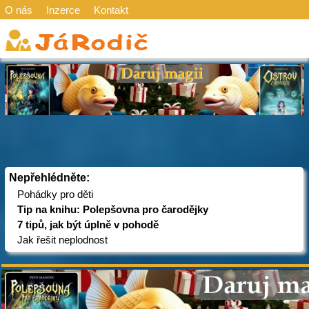
O nás
Inzerce
Kontakt
Nepřehlédněte:
Pohádky pro děti
Tip na knihu: Polepšovna pro čarodějky
7 tipů, jak být úplně v pohodě
Jak řešit neplodnost