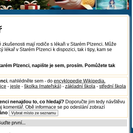
ř
 zkušenosti mají rodiče s lékaři v Starém Plzenci. Může
 lékař v Starém Plzenci k dispozici, tak i tipy, kam se
tarém Plzenci, napište je sem, prosím. Pomůžete tak
enci
, nahlédněte sem - do
encyklopedie Wikipedia.
ice
-
jesle
-
školka (mateřská)
-
základní škola
-
střední škola
enci nenajdou to, co hledají?
Doporučte jim tedy návštěvu
ůj komentář. Obě informace se po odeslání zobrazí
ráno
ďte první...