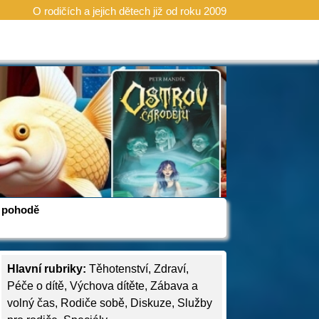
O rodičích a jejich dětech již od roku 2009
 v pohodě
Hlavní rubriky:
Těhotenství
,
Zdraví
,
Péče o dítě
,
Výchova dítěte
,
Zábava a
volný čas
,
Rodiče sobě
,
Diskuze
,
Služby