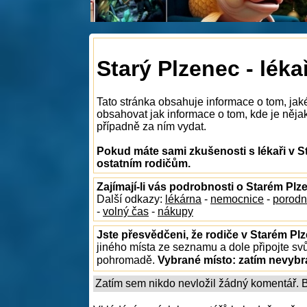
Starý Plzenec - léka
Tato stránka obsahuje informace o tom, jaké
obsahovat jak informace o tom, kde je nějaký
případně za ním vydat.
Pokud máte sami zkušenosti s lékaři v S
ostatním rodičům.
Zajímají-li vás podrobnosti o Starém Plz
Další odkazy:
lékárna
-
nemocnice
-
porodn
-
volný čas
-
nákupy
Jste přesvědčeni, že rodiče v Starém Plz
jiného místa ze seznamu a dole připojte sv
pohromadě.
Vybrané místo:
zatím nevyb
Zatím sem nikdo nevložil žádný komentář. Bu