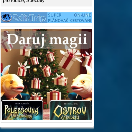
pro rodiče
,
Speciály