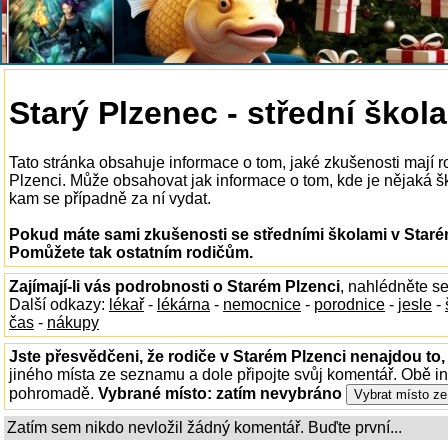
Starý Plzenec - střední škola
Tato stránka obsahuje informace o tom, jaké zkušenosti mají r
Plzenci. Může obsahovat jak informace o tom, kde je nějaká škol
kam se případně za ní vydat.
Pokud máte sami zkušenosti se středními školami v Starém
Pomůžete tak ostatním rodičům.
Zajímají-li vás podrobnosti o Starém Plzenci
, nahlédněte s
Další odkazy:
lékař
-
lékárna
-
nemocnice
-
porodnice
-
jesle
-
čas
-
nákupy
Jste přesvědčeni, že rodiče v Starém Plzenci nenajdou to,
jiného místa ze seznamu a dole připojte svůj komentář. Obě i
pohromadě.
Vybrané místo:
zatím nevybráno
Zatím sem nikdo nevložil žádný komentář. Buďte první...