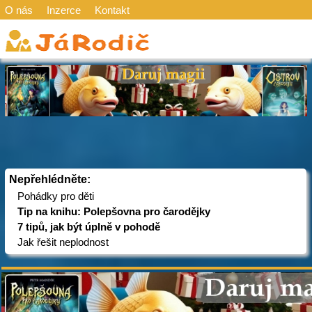
O nás
Inzerce
Kontakt
Nepřehlédněte:
Pohádky pro děti
Tip na knihu: Polepšovna pro čarodějky
7 tipů, jak být úplně v pohodě
Jak řešit neplodnost