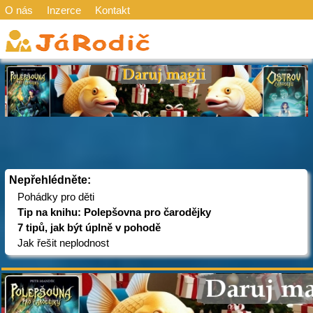
O nás
Inzerce
Kontakt
Nepřehlédněte:
Pohádky pro děti
Tip na knihu: Polepšovna pro čarodějky
7 tipů, jak být úplně v pohodě
Jak řešit neplodnost