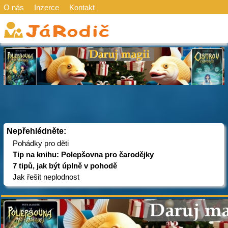
O nás
Inzerce
Kontakt
Nepřehlédněte:
Pohádky pro děti
Tip na knihu: Polepšovna pro čarodějky
7 tipů, jak být úplně v pohodě
Jak řešit neplodnost