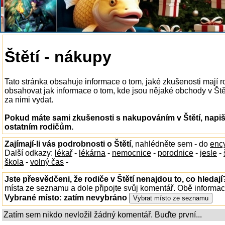
Štětí - nákupy
Tato stránka obsahuje informace o tom, jaké zkušenosti mají 
obsahovat jak informace o tom, kde jsou nějaké obchody v Štětí
za nimi vydat.
Pokud máte sami zkušenosti s nakupováním v Štětí, napiš
ostatním rodičům.
Zajímají-li vás podrobnosti o Štětí
, nahlédněte sem - do
enc
Další odkazy:
lékař
-
lékárna
-
nemocnice
-
porodnice
-
jesle
-
škola
-
volný čas
-
Jste přesvědčeni, že rodiče v Štětí nenajdou to, co hledají
místa ze seznamu a dole připojte svůj komentář. Obě informa
Vybrané místo:
zatím nevybráno
Zatím sem nikdo nevložil žádný komentář. Buďte první...