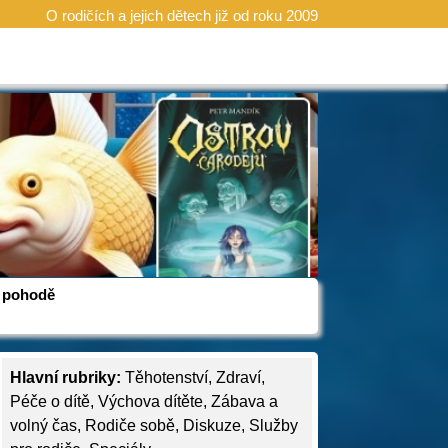
O rodičích a jejich dětech již od roku 2009
 v pohodě
Hlavní rubriky:
Těhotenství
,
Zdraví
,
Péče o dítě
,
Výchova dítěte
,
Zábava a
volný čas
,
Rodiče sobě
,
Diskuze
,
Služby