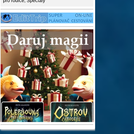
pro rodiče
,
Speciály