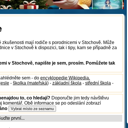
e
é zkušenosti mají rodiče s porodnicemi v Stochově. Může
nice v Stochově k dispozici, tak i tipy, kam se případně za
mi v Stochově, napište je sem, prosím. Pomůžete tak
nahlédněte sem - do
encyklopedie Wikipedia.
jesle
-
školka (mateřská)
-
základní škola
-
střední škola
-
enajdou to, co hledají?
Doporučte jim tedy návštěvu
ůj komentář. Obě informace se po odeslání zobrazí
ráno
ďte první...