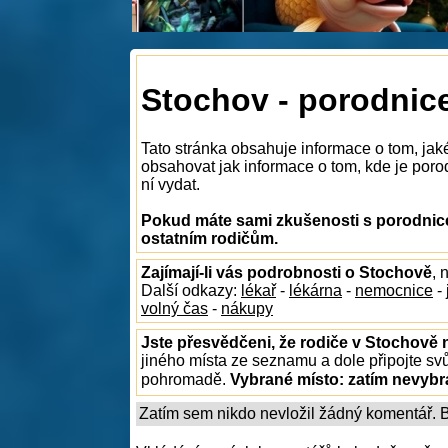
Stochov - porodnic
Tato stránka obsahuje informace o tom, jak
obsahovat jak informace o tom, kde je porod
ní vydat.
Pokud máte sami zkušenosti s porodnice
ostatním rodičům.
Zajímají-li vás podrobnosti o Stochově
, 
Další odkazy:
lékař
-
lékárna
-
nemocnice
-
volný čas
-
nákupy
Jste přesvědčeni, že rodiče v Stochově n
jiného místa ze seznamu a dole připojte sv
pohromadě.
Vybrané místo:
zatím nevyb
Zatím sem nikdo nevložil žádný komentář. Bu