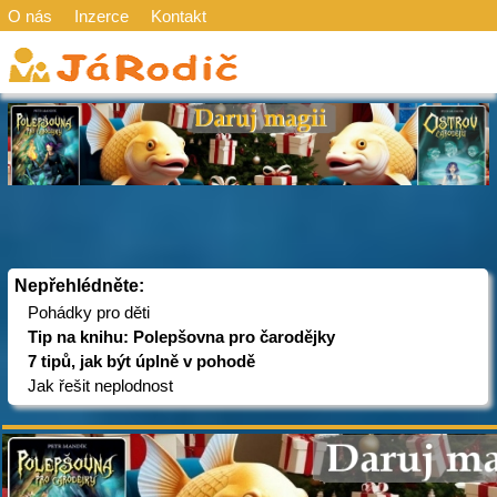
O nás
Inzerce
Kontakt
Nepřehlédněte:
Pohádky pro děti
Tip na knihu: Polepšovna pro čarodějky
7 tipů, jak být úplně v pohodě
Jak řešit neplodnost