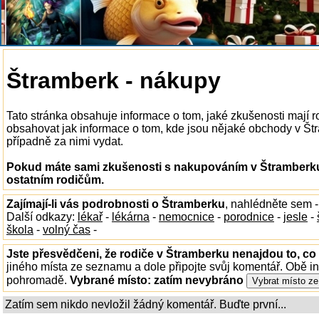
Štramberk - nákupy
Tato stránka obsahuje informace o tom, jaké zkušenosti mají
obsahovat jak informace o tom, kde jsou nějaké obchody v Štra
případně za nimi vydat.
Pokud máte sami zkušenosti s nakupováním v Štramberku,
ostatním rodičům.
Zajímají-li vás podrobnosti o Štramberku
, nahlédněte sem 
Další odkazy:
lékař
-
lékárna
-
nemocnice
-
porodnice
-
jesle
-
škola
-
volný čas
-
Jste přesvědčeni, že rodiče v Štramberku nenajdou to, co 
jiného místa ze seznamu a dole připojte svůj komentář. Obě i
pohromadě.
Vybrané místo:
zatím nevybráno
Zatím sem nikdo nevložil žádný komentář. Buďte první...