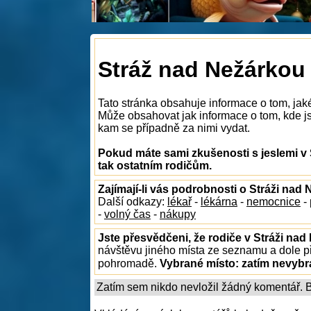
Stráž nad Nežárkou 
Tato stránka obsahuje informace o tom, jaké
Může obsahovat jak informace o tom, kde jso
kam se případně za nimi vydat.
Pokud máte sami zkušenosti s jeslemi v 
tak ostatním rodičům.
Zajímají-li vás podrobnosti o Stráži nad
Další odkazy:
lékař
-
lékárna
-
nemocnice
-
-
volný čas
-
nákupy
Jste přesvědčeni, že rodiče v Stráži nad
návštěvu jiného místa ze seznamu a dole př
pohromadě.
Vybrané místo:
zatím nevyb
Zatím sem nikdo nevložil žádný komentář. Bu