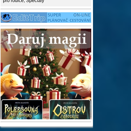
pro rodiče
,
Speciály