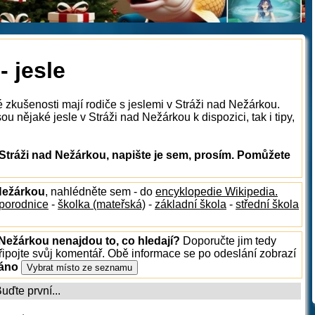
- jesle
 zkušenosti mají rodiče s jeslemi v Stráži nad Nežárkou.
u nějaké jesle v Stráži nad Nežárkou k dispozici, tak i tipy,
Stráži nad Nežárkou, napište je sem, prosím. Pomůžete
 Nežárkou
, nahlédněte sem - do
encyklopedie Wikipedia.
porodnice
-
školka (mateřská)
-
základní škola
-
střední škola
 Nežárkou nenajdou to, co hledají?
Doporučte jim tedy
ipojte svůj komentář. Obě informace se po odeslání zobrazí
ráno
ďte první...