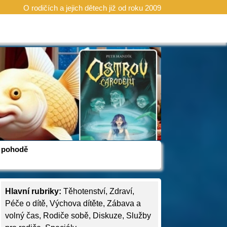
O rodičích a jejich dětech již od roku 2009
 v pohodě
Hlavní rubriky:
Těhotenství
,
Zdraví
,
Péče o dítě
,
Výchova dítěte
,
Zábava a
volný čas
,
Rodiče sobě
,
Diskuze
,
Služby