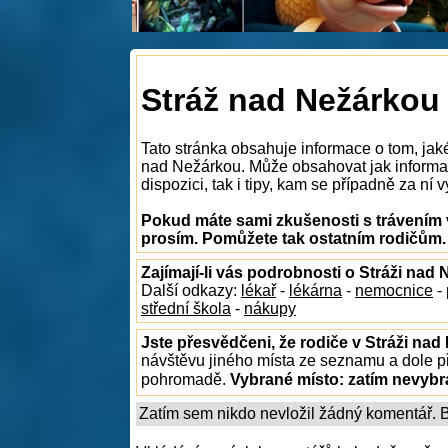
Stráž nad Nežárkou 
Tato stránka obsahuje informace o tom, jaké
nad Nežárkou. Může obsahovat jak informac
dispozici, tak i tipy, kam se případně za ní v
Pokud máte sami zkušenosti s trávením v
prosím. Pomůžete tak ostatním rodičům.
Zajímají-li vás podrobnosti o Stráži nad
Další odkazy:
lékař
-
lékárna
-
nemocnice
-
střední škola
-
nákupy
Jste přesvědčeni, že rodiče v Stráži nad
návštěvu jiného místa ze seznamu a dole př
pohromadě.
Vybrané místo:
zatím nevyb
Zatím sem nikdo nevložil žádný komentář. Bu