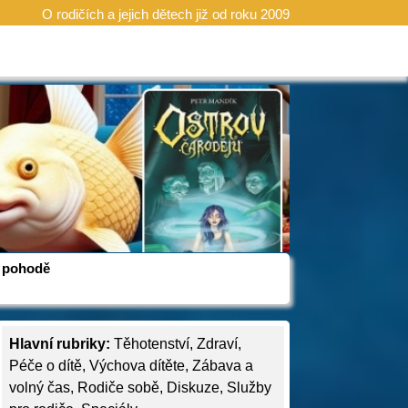
O rodičích a jejich dětech již od roku 2009
 v pohodě
Hlavní rubriky:
Těhotenství
,
Zdraví
,
Péče o dítě
,
Výchova dítěte
,
Zábava a
volný čas
,
Rodiče sobě
,
Diskuze
,
Služby