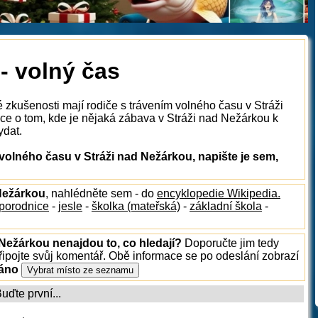
- volný čas
 zkušenosti mají rodiče s trávením volného času v Stráži
e o tom, kde je nějaká zábava v Stráži nad Nežárkou k
ydat.
olného času v Stráži nad Nežárkou, napište je sem,
 Nežárkou
, nahlédněte sem - do
encyklopedie Wikipedia.
porodnice
-
jesle
-
školka (mateřská)
-
základní škola
-
 Nežárkou nenajdou to, co hledají?
Doporučte jim tedy
ipojte svůj komentář. Obě informace se po odeslání zobrazí
ráno
ďte první...