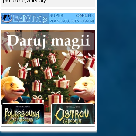
pro rodiče
,
Speciály