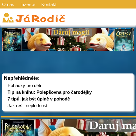
O nás
Inzerce
Kontakt
Nepřehlédněte:
Pohádky pro děti
Tip na knihu: Polepšovna pro čarodějky
7 tipů, jak být úplně v pohodě
Jak řešit neplodnost