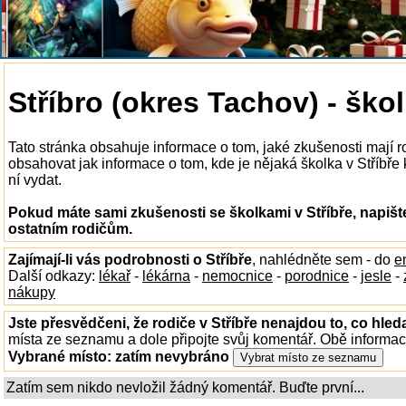
Stříbro (okres Tachov) - ško
Tato stránka obsahuje informace o tom, jaké zkušenosti mají r
obsahovat jak informace o tom, kde je nějaká školka v Stříbře k
ní vydat.
Pokud máte sami zkušenosti se školkami v Stříbře, napišt
ostatním rodičům.
Zajímají-li vás podrobnosti o Stříbře
, nahlédněte sem - do
e
Další odkazy:
lékař
-
lékárna
-
nemocnice
-
porodnice
-
jesle
-
nákupy
Jste přesvědčeni, že rodiče v Stříbře nenajdou to, co hleda
místa ze seznamu a dole připojte svůj komentář. Obě informa
Vybrané místo:
zatím nevybráno
Zatím sem nikdo nevložil žádný komentář. Buďte první...