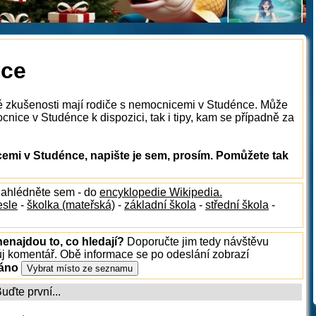
ice
ké zkušenosti mají rodiče s nemocnicemi v Studénce. Může
nice v Studénce k dispozici, tak i tipy, kam se případně za
mi v Studénce, napište je sem, prosím. Pomůžete tak
nahlédněte sem - do
encyklopedie Wikipedia.
esle
-
školka (mateřská)
-
základní škola
-
střední škola
-
enajdou to, co hledají?
Doporučte jim tedy návštěvu
ůj komentář. Obě informace se po odeslání zobrazí
ráno
ďte první...