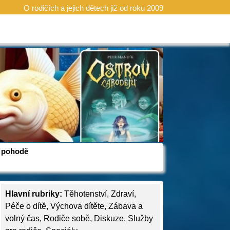
O rodičích a jejich dětech již od roku 2009
 v pohodě
Hlavní rubriky:
Těhotenství
,
Zdraví
,
Péče o dítě
,
Výchova dítěte
,
Zábava a
volný čas
,
Rodiče sobě
,
Diskuze
,
Služby