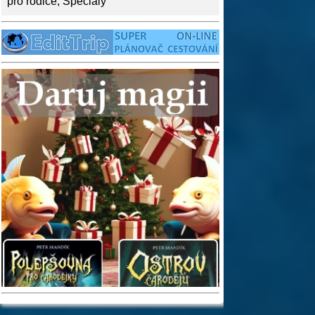
pro rodiče
,
Speciály