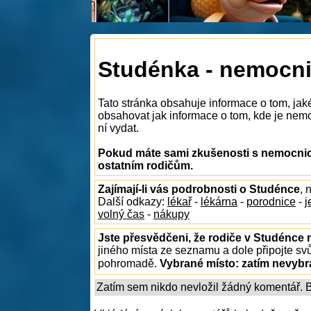
Studénka - nemocn
Tato stránka obsahuje informace o tom, ja
obsahovat jak informace o tom, kde je nemoc
ní vydat.
Pokud máte sami zkušenosti s nemocnice
ostatním rodičům.
Zajímají-li vás podrobnosti o Studénce
, 
Další odkazy:
lékař
-
lékárna
-
porodnice
-
j
volný čas
-
nákupy
Jste přesvědčeni, že rodiče v Studénce n
jiného místa ze seznamu a dole připojte sv
pohromadě.
Vybrané místo:
zatím nevyb
Zatím sem nikdo nevložil žádný komentář. Bu