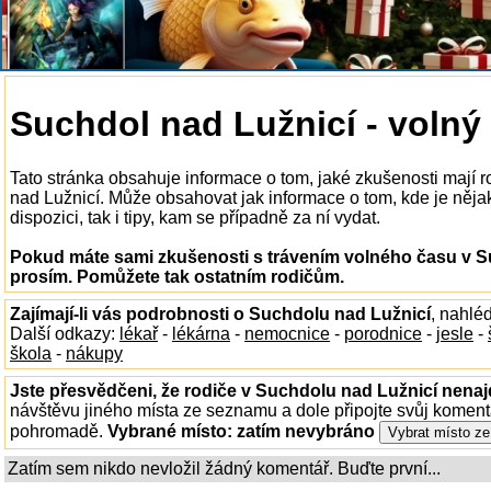
Suchdol nad Lužnicí - volný
Tato stránka obsahuje informace o tom, jaké zkušenosti mají 
nad Lužnicí. Může obsahovat jak informace o tom, kde je něj
dispozici, tak i tipy, kam se případně za ní vydat.
Pokud máte sami zkušenosti s trávením volného času v Su
prosím. Pomůžete tak ostatním rodičům.
Zajímají-li vás podrobnosti o Suchdolu nad Lužnicí
, nahlé
Další odkazy:
lékař
-
lékárna
-
nemocnice
-
porodnice
-
jesle
-
škola
-
nákupy
Jste přesvědčeni, že rodiče v Suchdolu nad Lužnicí nenajd
návštěvu jiného místa ze seznamu a dole připojte svůj koment
pohromadě.
Vybrané místo:
zatím nevybráno
Zatím sem nikdo nevložil žádný komentář. Buďte první...