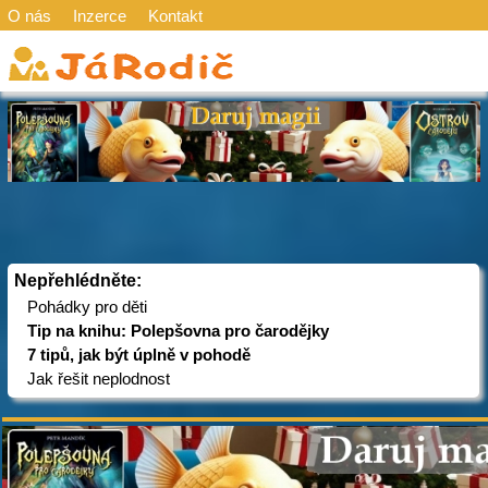
O nás
Inzerce
Kontakt
Nepřehlédněte:
Pohádky pro děti
Tip na knihu: Polepšovna pro čarodějky
7 tipů, jak být úplně v pohodě
Jak řešit neplodnost