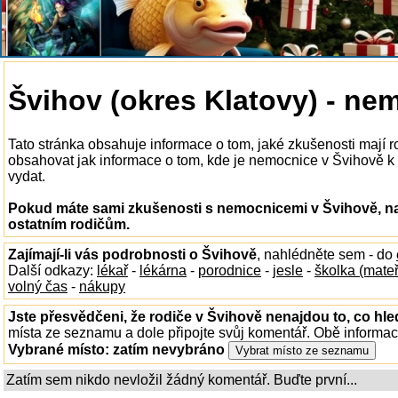
Švihov (okres Klatovy) - ne
Tato stránka obsahuje informace o tom, jaké zkušenosti mají
obsahovat jak informace o tom, kde je nemocnice v Švihově k di
vydat.
Pokud máte sami zkušenosti s nemocnicemi v Švihově, na
ostatním rodičům.
Zajímají-li vás podrobnosti o Švihově
, nahlédněte sem - do
Další odkazy:
lékař
-
lékárna
-
porodnice
-
jesle
-
školka (mate
volný čas
-
nákupy
Jste přesvědčeni, že rodiče v Švihově nenajdou to, co hle
místa ze seznamu a dole připojte svůj komentář. Obě informa
Vybrané místo:
zatím nevybráno
Zatím sem nikdo nevložil žádný komentář. Buďte první...