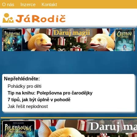
O nás
Inzerce
Kontakt
Nepřehlédněte:
Pohádky pro děti
Tip na knihu: Polepšovna pro čarodějky
7 tipů, jak být úplně v pohodě
Jak řešit neplodnost