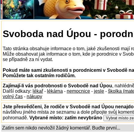
Svoboda nad Úpou - porodn
Tato stránka obsahuje informace o tom, jaké zkušenosti mají
Může obsahovat jak informace o tom, kde je porodnice v Svobo
se případně za ní vydat.
Pokud máte sami zkušenosti s porodnicemi v Svobodě nad
Pomůžete tak ostatním rodičům.
Zajímají-li vás podrobnosti o Svobodě nad Úpou
, nahlédn
Další odkazy:
lékař
-
lékárna
-
nemocnice
-
jesle
-
školka (mat
volný čas
-
nákupy
Jste přesvědčeni, že rodiče v Svobodě nad Úpou nenajdou
návštěvu jiného místa ze seznamu a dole připojte svůj koment
pohromadě.
Vybrané místo:
zatím nevybráno
Zatím sem nikdo nevložil žádný komentář. Buďte první...