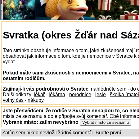
Svratka (okres Žďár nad Sá
Tato stránka obsahuje informace o tom, jaké zkušenosti mají 
obsahovat jak informace o tom, kde je nemocnice v Svratce k di
vydat.
Pokud máte sami zkušenosti s nemocnicemi v Svratce, nap
ostatním rodičům.
Zajímají-li vás podrobnosti o Svratce
, nahlédněte sem - do
Další odkazy:
lékař
-
lékárna
-
porodnice
-
jesle
-
školka (mate
volný čas
-
nákupy
Jste přesvědčeni, že rodiče v Svratce nenajdou to, co hled
místa ze seznamu a dole připojte svůj komentář. Obě informa
Vybrané místo:
zatím nevybráno
Zatím sem nikdo nevložil žádný komentář. Buďte první...