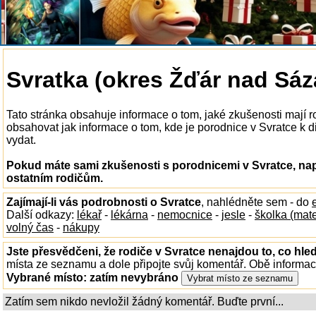
Svratka (okres Žďár nad Sáz
Tato stránka obsahuje informace o tom, jaké zkušenosti mají 
obsahovat jak informace o tom, kde je porodnice v Svratce k dis
vydat.
Pokud máte sami zkušenosti s porodnicemi v Svratce, nap
ostatním rodičům.
Zajímají-li vás podrobnosti o Svratce
, nahlédněte sem - do
Další odkazy:
lékař
-
lékárna
-
nemocnice
-
jesle
-
školka (mat
volný čas
-
nákupy
Jste přesvědčeni, že rodiče v Svratce nenajdou to, co hled
místa ze seznamu a dole připojte svůj komentář. Obě informa
Vybrané místo:
zatím nevybráno
Zatím sem nikdo nevložil žádný komentář. Buďte první...