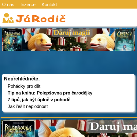
O nás
Inzerce
Kontakt
Nepřehlédněte:
Pohádky pro děti
Tip na knihu: Polepšovna pro čarodějky
7 tipů, jak být úplně v pohodě
Jak řešit neplodnost