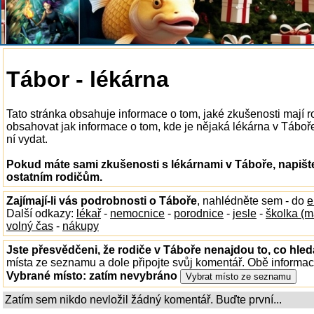
Tábor - lékárna
Tato stránka obsahuje informace o tom, jaké zkušenosti mají 
obsahovat jak informace o tom, kde je nějaká lékárna v Táboře 
ní vydat.
Pokud máte sami zkušenosti s lékárnami v Táboře, napišt
ostatním rodičům.
Zajímají-li vás podrobnosti o Táboře
, nahlédněte sem - do
e
Další odkazy:
lékař
-
nemocnice
-
porodnice
-
jesle
-
školka (m
volný čas
-
nákupy
Jste přesvědčeni, že rodiče v Táboře nenajdou to, co hled
místa ze seznamu a dole připojte svůj komentář. Obě informa
Vybrané místo:
zatím nevybráno
Zatím sem nikdo nevložil žádný komentář. Buďte první...