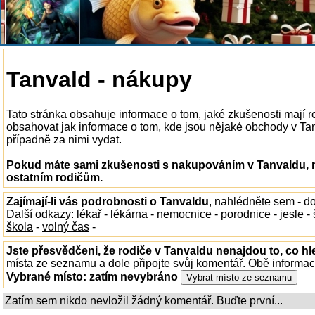
Tanvald - nákupy
Tato stránka obsahuje informace o tom, jaké zkušenosti mají
obsahovat jak informace o tom, kde jsou nějaké obchody v Tanva
případně za nimi vydat.
Pokud máte sami zkušenosti s nakupováním v Tanvaldu, n
ostatním rodičům.
Zajímají-li vás podrobnosti o Tanvaldu
, nahlédněte sem - d
Další odkazy:
lékař
-
lékárna
-
nemocnice
-
porodnice
-
jesle
-
škola
-
volný čas
-
Jste přesvědčeni, že rodiče v Tanvaldu nenajdou to, co hl
místa ze seznamu a dole připojte svůj komentář. Obě informa
Vybrané místo:
zatím nevybráno
Zatím sem nikdo nevložil žádný komentář. Buďte první...