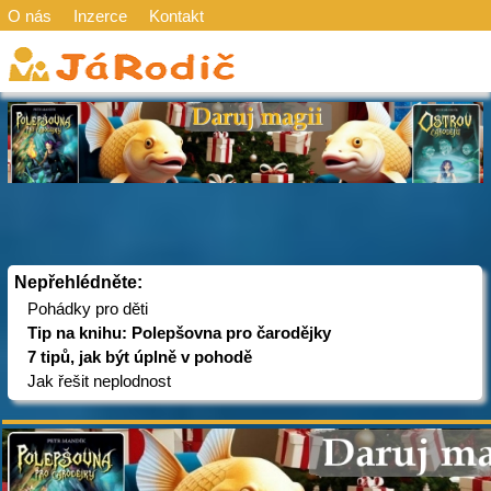
O nás
Inzerce
Kontakt
Nepřehlédněte:
Pohádky pro děti
Tip na knihu: Polepšovna pro čarodějky
7 tipů, jak být úplně v pohodě
Jak řešit neplodnost