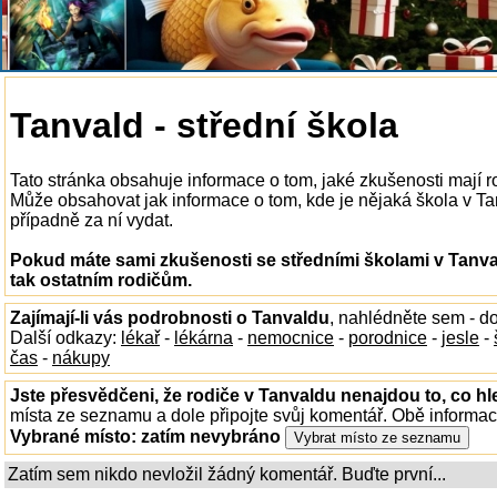
Tanvald - střední škola
Tato stránka obsahuje informace o tom, jaké zkušenosti mají r
Může obsahovat jak informace o tom, kde je nějaká škola v Tanv
případně za ní vydat.
Pokud máte sami zkušenosti se středními školami v Tanva
tak ostatním rodičům.
Zajímají-li vás podrobnosti o Tanvaldu
, nahlédněte sem - d
Další odkazy:
lékař
-
lékárna
-
nemocnice
-
porodnice
-
jesle
-
čas
-
nákupy
Jste přesvědčeni, že rodiče v Tanvaldu nenajdou to, co hl
místa ze seznamu a dole připojte svůj komentář. Obě informa
Vybrané místo:
zatím nevybráno
Zatím sem nikdo nevložil žádný komentář. Buďte první...