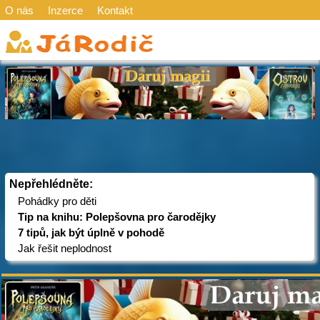
O nás
Inzerce
Kontakt
Nepřehlédněte:
Pohádky pro děti
Tip na knihu: Polepšovna pro čarodějky
7 tipů, jak být úplně v pohodě
Jak řešit neplodnost