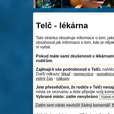
Telč - lékárna
Tato stránka obsahuje informace o tom, jaké
obsahovat jak informace o tom, kde je nějaká
ní vydat.
Pokud máte sami zkušenosti s lékárnami 
rodičům.
Zajímají-li vás podrobnosti o Telči
, nahlé
Další odkazy:
lékař
-
nemocnice
-
porodnic
volný čas
-
nákupy
Jste přesvědčeni, že rodiče v Telči nenaj
místa ze seznamu a dole připojte svůj kom
Vybrané místo:
zatím nevybráno
Zatím sem nikdo nevložil žádný komentář. Bu