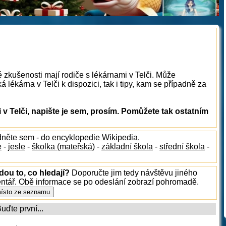
 zkušenosti mají rodiče s lékárnami v Telči. Může
 lékárna v Telči k dispozici, tak i tipy, kam se případně za
v Telči, napište je sem, prosím. Pomůžete tak ostatním
dněte sem - do
encyklopedie Wikipedia.
e
-
jesle
-
školka (mateřská)
-
základní škola
-
střední škola
-
dou to, co hledají?
Doporučte jim tedy návštěvu jiného
entář. Obě informace se po odeslání zobrazí pohromadě.
ďte první...