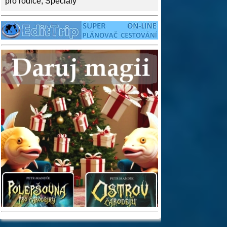
pro rodiče
,
Speciály