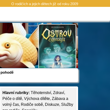
O rodičích a jejich dětech již od roku 2009
 v pohodě
Hlavní rubriky:
Těhotenství
,
Zdraví
,
Péče o dítě
,
Výchova dítěte
,
Zábava a
volný čas
,
Rodiče sobě
,
Diskuze
,
Služby