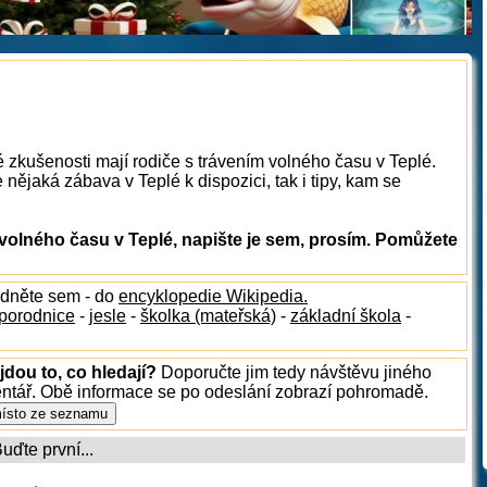
é zkušenosti mají rodiče s trávením volného času v Teplé.
nějaká zábava v Teplé k dispozici, tak i tipy, kam se
volného času v Teplé, napište je sem, prosím. Pomůžete
édněte sem - do
encyklopedie Wikipedia.
porodnice
-
jesle
-
školka (mateřská)
-
základní škola
-
jdou to, co hledají?
Doporučte jim tedy návštěvu jiného
entář. Obě informace se po odeslání zobrazí pohromadě.
ďte první...