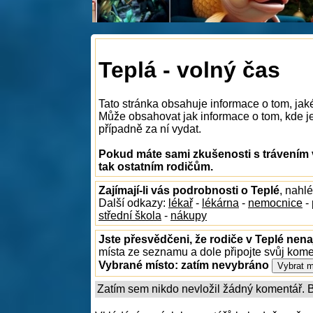
Teplá - volný čas
Tato stránka obsahuje informace o tom, jak
Může obsahovat jak informace o tom, kde je 
případně za ní vydat.
Pokud máte sami zkušenosti s trávením 
tak ostatním rodičům.
Zajímají-li vás podrobnosti o Teplé
, nahl
Další odkazy:
lékař
-
lékárna
-
nemocnice
-
střední škola
-
nákupy
Jste přesvědčeni, že rodiče v Teplé nena
místa ze seznamu a dole připojte svůj kom
Vybrané místo:
zatím nevybráno
Zatím sem nikdo nevložil žádný komentář. Bu