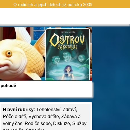
O rodičích a jejich dětech již od roku 2009
 v pohodě
Hlavní rubriky:
Těhotenství
,
Zdraví
,
Péče o dítě
,
Výchova dítěte
,
Zábava a
volný čas
,
Rodiče sobě
,
Diskuze
,
Služby