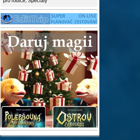
pro rodiče
,
Speciály