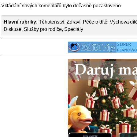
Vkládání nových komentářů bylo dočasně pozastaveno.
Hlavní rubriky:
Těhotenství
,
Zdraví
,
Péče o dítě
,
Výchova dít
Diskuze
,
Služby pro rodiče
,
Speciály