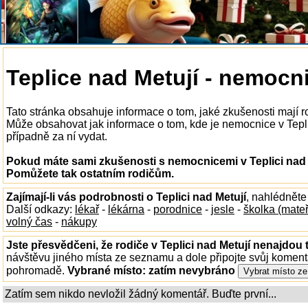
Teplice nad Metují - nemocn
Tato stránka obsahuje informace o tom, jaké zkušenosti mají r
Může obsahovat jak informace o tom, kde je nemocnice v Teplici
případně za ní vydat.
Pokud máte sami zkušenosti s nemocnicemi v Teplici nad M
Pomůžete tak ostatním rodičům.
Zajímají-li vás podrobnosti o Teplici nad Metují
, nahlédněte
Další odkazy:
lékař
-
lékárna
-
porodnice
-
jesle
-
školka (mate
volný čas
-
nákupy
Jste přesvědčeni, že rodiče v Teplici nad Metují nenajdou t
návštěvu jiného místa ze seznamu a dole připojte svůj koment
pohromadě.
Vybrané místo:
zatím nevybráno
Zatím sem nikdo nevložil žádný komentář. Buďte první...