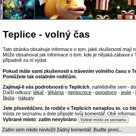
Teplice - volný čas
Tato stránka obsahuje informace o tom, jaké zkušenosti mají r
Může obsahovat jak informace o tom, kde je nějaká zábava v Tep
případně za ní vydat.
Pokud máte sami zkušenosti s trávením volného času v Tep
Pomůžete tak ostatním rodičům.
Zajímají-li vás podrobnosti o Teplicích
, nahlédněte sem - d
Další odkazy:
lékař
-
lékárna
-
nemocnice
-
porodnice
-
jesle
-
škola
-
nákupy
Jste přesvědčeni, že rodiče v Teplicích nenajdou to, co hl
místa ze seznamu a dole připojte svůj komentář. Obě informa
Vybrané místo:
zatím nevybráno
Zatím sem nikdo nevložil žádný komentář. Buďte první...