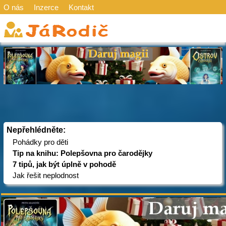
O nás
Inzerce
Kontakt
Nepřehlédněte:
Pohádky pro děti
Tip na knihu: Polepšovna pro čarodějky
7 tipů, jak být úplně v pohodě
Jak řešit neplodnost