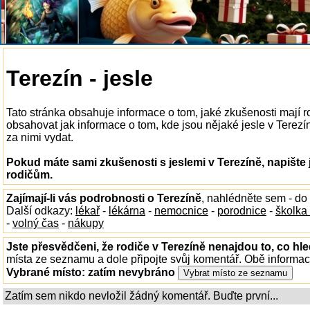
Terezín - jesle
Tato stránka obsahuje informace o tom, jaké zkušenosti mají r
obsahovat jak informace o tom, kde jsou nějaké jesle v Terezíně
za nimi vydat.
Pokud máte sami zkušenosti s jeslemi v Terezíně, napište
rodičům.
Zajímají-li vás podrobnosti o Terezíně
, nahlédněte sem - do
Další odkazy:
lékař
-
lékárna
-
nemocnice
-
porodnice
-
školka
-
volný čas
-
nákupy
Jste přesvědčeni, že rodiče v Terezíně nenajdou to, co hle
místa ze seznamu a dole připojte svůj komentář. Obě informa
Vybrané místo:
zatím nevybráno
Zatím sem nikdo nevložil žádný komentář. Buďte první...