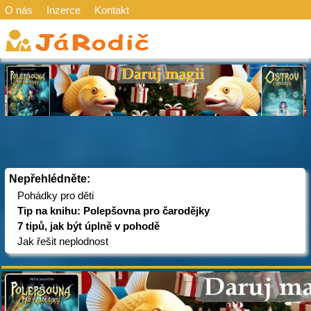
O nás
Inzerce
Kontakt
Nepřehlédněte:
Pohádky pro děti
Tip na knihu: Polepšovna pro čarodějky
7 tipů, jak být úplně v pohodě
Jak řešit neplodnost