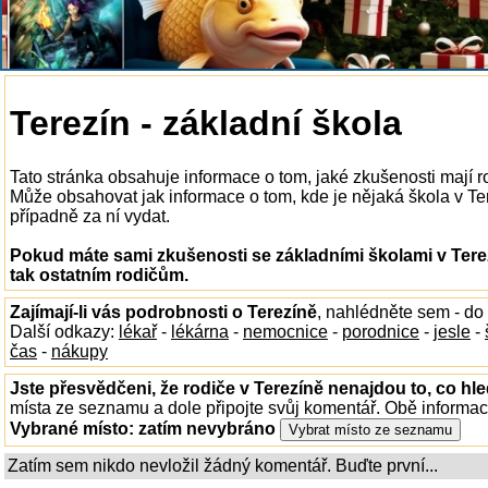
Terezín - základní škola
Tato stránka obsahuje informace o tom, jaké zkušenosti mají r
Může obsahovat jak informace o tom, kde je nějaká škola v Tere
případně za ní vydat.
Pokud máte sami zkušenosti se základními školami v Tere
tak ostatním rodičům.
Zajímají-li vás podrobnosti o Terezíně
, nahlédněte sem - do
Další odkazy:
lékař
-
lékárna
-
nemocnice
-
porodnice
-
jesle
-
čas
-
nákupy
Jste přesvědčeni, že rodiče v Terezíně nenajdou to, co hle
místa ze seznamu a dole připojte svůj komentář. Obě informa
Vybrané místo:
zatím nevybráno
Zatím sem nikdo nevložil žádný komentář. Buďte první...