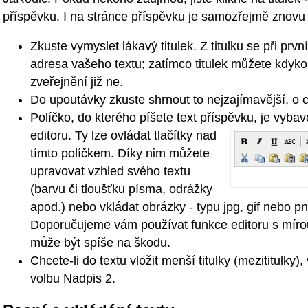
příspěvku. I na stránce příspěvku je samozřejmě znovu t
Zkuste vymyslet lákavý titulek. Z titulku se při prvn
adresa vašeho textu; zatímco titulek můžete kdykol
zveřejnění již ne.
Do upoutávky zkuste shrnout to nejzajímavější, o 
Políčko, do kterého píšete text příspěvku, je vyba
editoru. Ty lze ovládat tlačítky nad
tímto políčkem. Díky nim můžete
upravovat vzhled svého textu
(barvu či tloušťku písma, odrážky
apod.) nebo vkládat obrázky - typu jpg, gif nebo pn
Doporučujeme vám používat funkce editoru s mírou 
může být spíše na škodu.
Chcete-li do textu vložit menší titulky (mezititulky
volbu Nadpis 2.