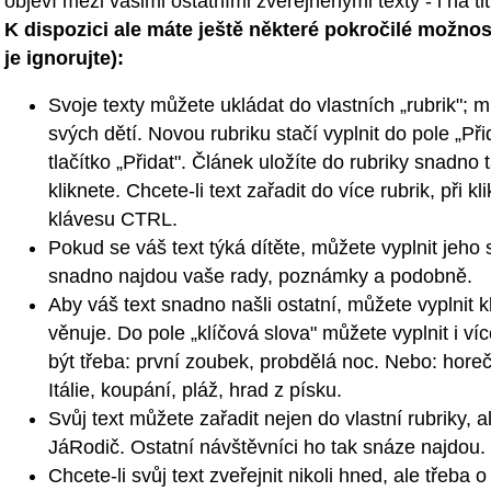
objeví mezi vašimi ostatními zveřejněnými texty - i na t
K dispozici ale máte ještě některé pokročilé možnosti
je ignorujte):
Svoje texty můžete ukládat do vlastních „rubrik"; m
svých dětí. Novou rubriku stačí vyplnit do pole „Při
tlačítko „Přidat". Článek uložíte do rubriky snadno 
kliknete. Chcete-li text zařadit do více rubrik, při 
klávesu CTRL.
Pokud se váš text týká dítěte, můžete vyplnit jeho 
snadno najdou vaše rady, poznámky a podobně.
Aby váš text snadno našli ostatní, můžete vyplnit k
věnuje. Do pole „klíčová slova" můžete vyplnit i v
být třeba: první zoubek, probdělá noc. Nebo: hore
Itálie, koupání, pláž, hrad z písku.
Svůj text můžete zařadit nejen do vlastní rubriky,
JáRodič. Ostatní návštěvníci ho tak snáze najdou.
Chcete-li svůj text zveřejnit nikoli hned, ale třeba