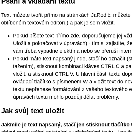
Psaní a vkládání textu
Text můžete tvořit přímo na stránkách JáRodič; můžete j
oblíbeném textovém editoru) a pak je sem vložit.
Pokud píšete text přímo zde, doporučujeme jej vždy 
Uložit a pokračovat v úpravách) - tím si zajistíte, 
vám třeba vypadne elektřina nebo se přeruší inter
Pokud máte text napsaný jinde, stačí ho označit (st
tažením), stisknout kombinaci kláves CTRL C a pak
vložit, a stisknout CTRL V. U hlavní části textu d
ovládací tlačítko s písmenem W a vložit text do n
textu nepřenese formátování z vašeho textového ed
úpravách textu mohlo později dělat problémy.
Jak svůj text uložit
Jakmile je text napsaný, stačí jen stisknout tlačítko 