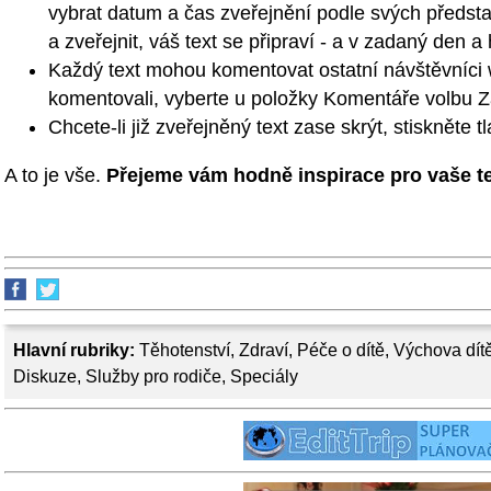
vybrat datum a čas zveřejnění podle svých představ
a zveřejnit, váš text se připraví - a v zadaný den a
Každý text mohou komentovat ostatní návštěvníci w
komentovali, vyberte u položky Komentáře volbu Z
Chcete-li již zveřejněný text zase skrýt, stiskněte t
A to je vše.
Přejeme vám hodně inspirace pro vaše te
Hlavní rubriky:
Těhotenství
,
Zdraví
,
Péče o dítě
,
Výchova dít
Diskuze
,
Služby pro rodiče
,
Speciály