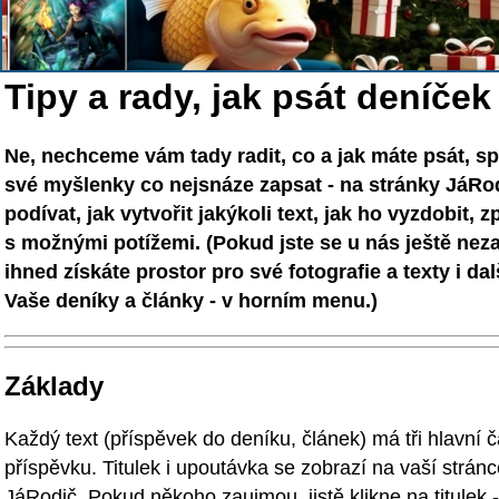
Tipy a rady, jak psát deníček
Ne, nechceme vám tady radit, co a jak máte psát, sp
své myšlenky co nejsnáze zapsat - na stránky JáRo
podívat, jak vytvořit jakýkoli text, jak ho vyzdobit, z
s možnými potížemi. (Pokud jste se u nás ještě nezare
ihned získáte prostor pro své fotografie a texty i da
Vaše deníky a články - v horním menu.)
Základy
Každý text (příspěvek do deníku, článek) má tři hlavní čás
příspěvku. Titulek i upoutávka se zobrazí na vaší stránc
JáRodič. Pokud někoho zaujmou, jistě klikne na titulek 