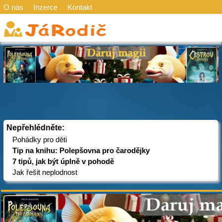
O nás
Inzerce
Kontakt
Nepřehlédněte:
Pohádky pro děti
Tip na knihu: Polepšovna pro čarodějky
7 tipů, jak být úplně v pohodě
Jak řešit neplodnost