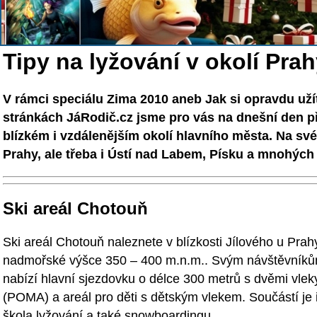
Tipy na lyžování v okolí Pra
V rámci speciálu Zima 2010 aneb Jak si opravdu užít
stránkách JáRodič.cz jsme pro vás na dnešní den přip
blízkém i vzdálenějším okolí hlavního města. Na své 
Prahy, ale třeba i Ústí nad Labem, Písku a mnohých 
Ski areál Chotouň
Ski areál Chotouň naleznete v blízkosti Jílového u Prahy
nadmořské výšce 350 – 400 m.n.m.. Svým návštěvník
nabízí hlavní sjezdovku o délce 300 metrů s dvěmi vlek
(POMA) a areál pro děti s dětským vlekem. Součástí je 
škola lyžování a také snowboardingu.