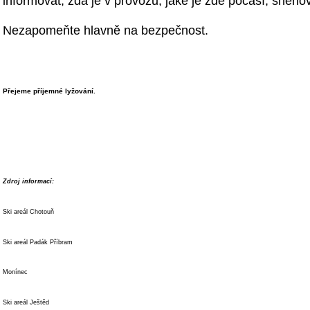
informovat, zda je v provozu, jaké je zde počasí, sněho
Nezapomeňte hlavně na bezpečnost.
Přejeme příjemné lyžování.
Zdroj informací:
Ski areál Chotouň
Ski areál Padák Příbram
Monínec
Ski areál Ještěd