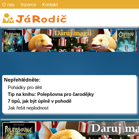
O nás
Inzerce
Kontakt
Nepřehlédněte:
Pohádky pro děti
Tip na knihu: Polepšovna pro čarodějky
7 tipů, jak být úplně v pohodě
Jak řešit neplodnost