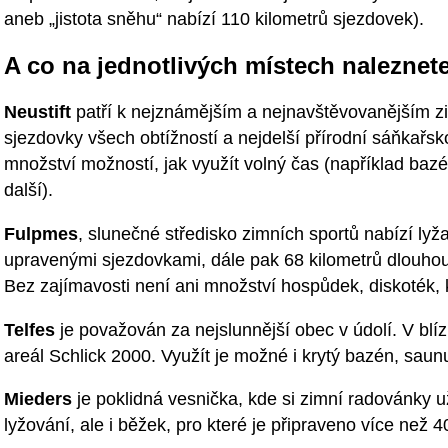
aneb „jistota sněhu“ nabízí 110 kilometrů sjezdovek).
A co na jednotlivých místech naleznet
Neustift
patří k nejznámějším a nejnavštěvovanějším z
sjezdovky všech obtížností a nejdelší přírodní sáňkařsk
množství možností, jak využít volný čas (například bazén,
další).
Fulpmes
, slunečné středisko zimních sportů nabízí lyž
upravenými sjezdovkami, dále pak 68 kilometrů dlouho
Bez zajímavosti není ani množství hospůdek, diskoték, k
Telfes
je považován za nejslunnější obec v údolí. V blíz
areál Schlick 2000. Využít je možné i krytý bazén, saunu
Mieders
je poklidná vesnička, kde si zimní radovánky u
lyžování, ale i běžek, pro které je připraveno více než 