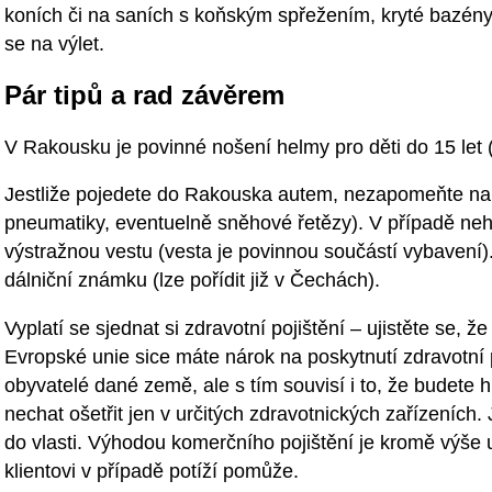
koních či na saních s koňským spřežením, kryté bazény a 
se na výlet.
Pár tipů a rad závěrem
V Rakousku je povinné nošení helmy pro děti do 15 let (
Jestliže pojedete do Rakouska autem, nezapomeňte na
pneumatiky, eventuelně sněhové řetězy). V případě neh
výstražnou vestu (vesta je povinnou součástí vybavení)
dálniční známku (lze pořídit již v Čechách).
Vyplatí se sjednat si zdravotní pojištění – ujistěte se, ž
Evropské unie sice máte nárok na poskytnutí zdravotní
obyvatelé dané země, ale s tím souvisí i to, že budete 
nechat ošetřit jen v určitých zdravotnických zařízeních.
do vlasti. Výhodou komerčního pojištění je kromě výše 
klientovi v případě potíží pomůže.