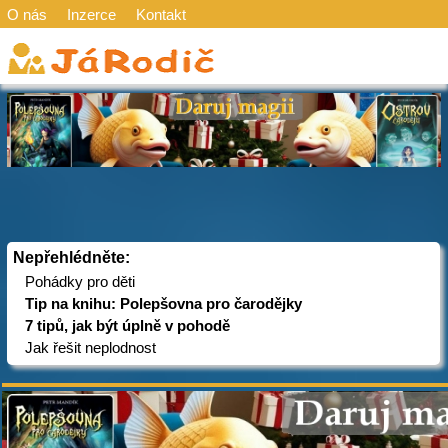
O nás
Inzerce
Kontakt
Nepřehlédněte:
Pohádky pro děti
Tip na knihu: Polepšovna pro čarodějky
7 tipů, jak být úplně v pohodě
Jak řešit neplodnost