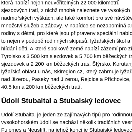
která nabízí nejen neuvěřitelných 22 000 kilometrů
sjezdových tratí, z nichž mnohé naleznete ve vysokých
nadmořských výškách, ale také komfort pro své návštěv
množství služeb a zábavy. V nabídce se nezapomíná an
rodiny s dětmi, pro které jsou připraveny speciální nabí
to nejen v podobě rodinných skipasů, lyžařských škol a
hlídání děti. A které spolkové země nabízí zázemí pro z
Tyrolsko s 3 500 km sjezdovek a 5 700 km běžeckých tr
sjezdovek a 2 200 km běžeckých tras, Štýrsko, Korutany 
lyžařská oblast u nás, Skiregion.cz, který zahrnuje lyža
nad Jizerou, Paseky nad Jizerou, Rejdice a Příchovice, 
40,5 km a 200 km běžeckých tratí.
Údolí Stubaital a Stubaiský ledovec
Údolí Stubaital je jeden ze zajímavých tipů pro rodinno
vysokohorském údolí se nachází několik tradičních vesn
Fulpmes a Neustift, na jehož konci je Stubaiský ledove