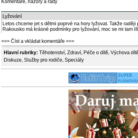
Komentáře, názory a rady
Lyžování
Letos chceme jet s dětmi poprvé na hory lyžovat. Takže raděj
Rakousko má krásné podmínky pro lyžování, moc se mi tam líbí
>>> Číst a vkládat komentáře <<<
Hlavní rubriky:
Těhotenství
,
Zdraví
,
Péče o dítě
,
Výchova dít
Diskuze
,
Služby pro rodiče
,
Speciály