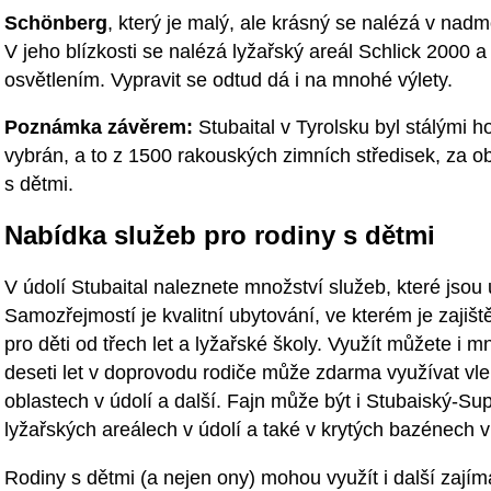
Schönberg
, který je malý, ale krásný se nalézá v na
V jeho blízkosti se nalézá lyžařský areál Schlick 2000
osvětlením. Vypravit se odtud dá i na mnohé výlety.
Poznámka závěrem:
Stubaital v Tyrolsku byl stálými
vybrán, a to z 1500 rakouských zimních středisek, za obl
s dětmi.
Nabídka služeb pro rodiny s dětmi
V údolí Stubaital naleznete množství služeb, které jsou
Samozřejmostí je kvalitní ubytování, ve kterém je zajišt
pro děti od třech let a lyžařské školy. Využít můžete i m
deseti let v doprovodu rodiče může zdarma využívat vle
oblastech v údolí a další. Fajn může být i Stubaiský-Sup
lyžařských areálech v údolí a také v krytých bazénech 
Rodiny s dětmi (a nejen ony) mohou využít i další zajím