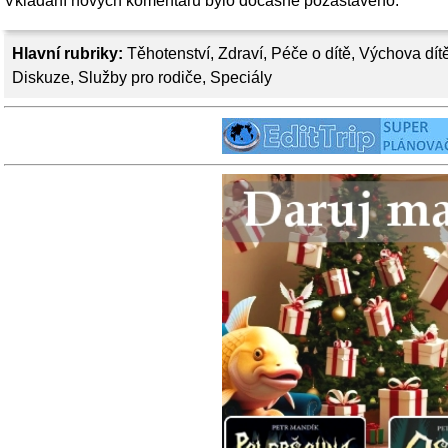
Vkládání nových komentářů bylo dočasně pozastaveno.
Hlavní rubriky:
Těhotenství
,
Zdraví
,
Péče o dítě
,
Výchova dít
Diskuze
,
Služby pro rodiče
,
Speciály