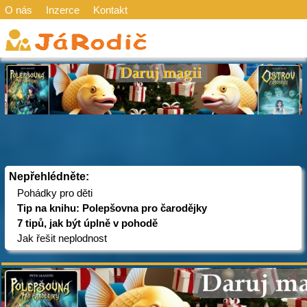
O nás
Inzerce
Kontakt
Nepřehlédněte:
Pohádky pro děti
Tip na knihu: Polepšovna pro čarodějky
7 tipů, jak být úplně v pohodě
Jak řešit neplodnost