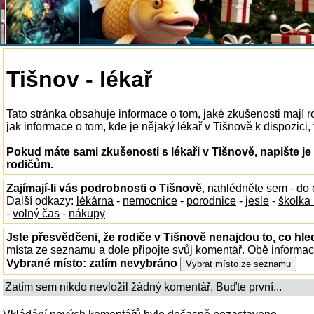
Tišnov - lékař
Tato stránka obsahuje informace o tom, jaké zkušenosti mají r
jak informace o tom, kde je nějaký lékař v Tišnově k dispozici, 
Pokud máte sami zkušenosti s lékaři v Tišnově, napište j
rodičům.
Zajímají-li vás podrobnosti o Tišnově
, nahlédněte sem - do
Další odkazy:
lékárna
-
nemocnice
-
porodnice
-
jesle
-
školka
-
volný čas
-
nákupy
Jste přesvědčeni, že rodiče v Tišnově nenajdou to, co hle
místa ze seznamu a dole připojte svůj komentář. Obě informa
Vybrané místo:
zatím nevybráno
Zatím sem nikdo nevložil žádný komentář. Buďte první...