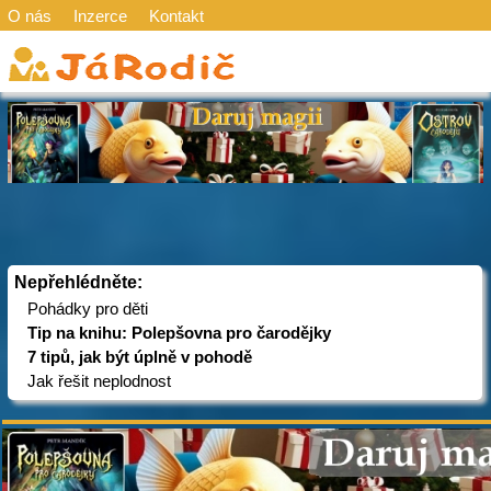
O nás
Inzerce
Kontakt
Nepřehlédněte:
Pohádky pro děti
Tip na knihu: Polepšovna pro čarodějky
7 tipů, jak být úplně v pohodě
Jak řešit neplodnost