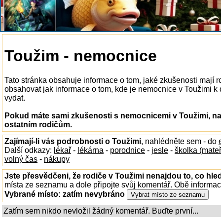
Toužim - nemocnice
Tato stránka obsahuje informace o tom, jaké zkušenosti mají 
obsahovat jak informace o tom, kde je nemocnice v Toužimi k di
vydat.
Pokud máte sami zkušenosti s nemocnicemi v Toužimi, nap
ostatním rodičům.
Zajímají-li vás podrobnosti o Toužimi
, nahlédněte sem - do
Další odkazy:
lékař
-
lékárna
-
porodnice
-
jesle
-
školka (mate
volný čas
-
nákupy
Jste přesvědčeni, že rodiče v Toužimi nenajdou to, co hled
místa ze seznamu a dole připojte svůj komentář. Obě informa
Vybrané místo:
zatím nevybráno
Zatím sem nikdo nevložil žádný komentář. Buďte první...