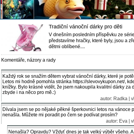
Tradiční vánoční dárky pro děti
V dnešním posledním příspěvku ze séri
představíme hračky, které byly, jsou a 
dětmi oblíbené....
Komentáře, názory a rady
Každý rok se snažím dětem vybrat vánoční dárky, které je potěš
Letos mi hodně pomohla stránka https://slevovykupon.net/, kd
knížky. Bylo krásné vidět, že jsem nakoupila kvalitní dárky za
zbyde i na něco pro mě.:)
autor:
Radka
| v
Dívala jsem se po nějaké pěkné šperkovnici letos na vánoce p
nenašla. Můžete mi poradit po čem se podívat prosím?
autor: Eva | 
Nenašla? Opravdu? Vždyť dnes je tak velký výběr všeho. A