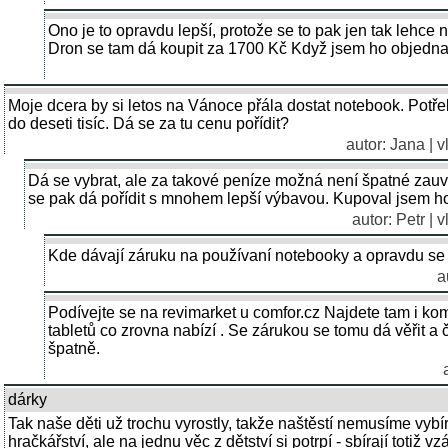
Ono je to opravdu lepší, protože se to pak jen tak lehce 
Dron se tam dá koupit za 1700 Kč Když jsem ho objedna
Moje dcera by si letos na Vánoce přála dostat notebook. Potř
do deseti tisíc. Dá se za tu cenu pořídit?
autor: Jana | 
Dá se vybrat, ale za takové peníze možná není špatné zauv
se pak dá pořídit s mnohem lepší výbavou. Kupoval jsem ho 
autor: Petr | 
Kde dávají záruku na používaní notebooky a opravdu se t
a
Podívejte se na revimarket u comfor.cz Najdete tam i kom
tabletů co zrovna nabízí . Se zárukou se tomu dá věřit a 
špatně.
dárky
Tak naše děti už trochu vyrostly, takže naštěstí nemusíme vyb
hračkářství, ale na jednu věc z dětství si potrpí - sbírají totiž 