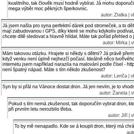
kvalitního, tak člověk musí hodně vybírat. Já mohu doporuč
mega výběr moc pěkných šperkovnic.
autor: Zlatka | 
Já jsem našla pro syna perfektní dárek pod stromeček, a to dě
mají zabudovanou i GPS, díky které se mohu kdykoliv podívat, k
chcete dítě sledovat a hlavně hlídat. Máte tak pořád přehled o
autor: Mirka | 
Mám takovou otázku. Hrajete si někdy s dětmi? Já právě přemý
když venku není úplně nejhezčí počasí. Ideálně něco tvořivéh
internetu jsem například narazila na malování podle čísel - ht
není špatný nápad. Máte s tím někdo zkušenost?
autor: Lenča | 
Syn by si přál na Vánoce dostat dron. Já jen nevím, je to vhod
autor: Žaneta | 
Pokud s tím nemá zkušenost, tak doporučím vybrat dron, kt
při prvním letu nerozbilo třeba.
autor: Jiří |
To by mě nenapadlo. Kde se á koupit dron, který má chr
aut