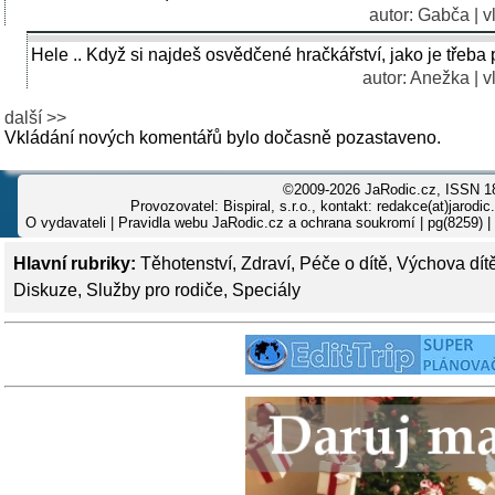
autor: Gabča | v
Hele .. Když si najdeš osvědčené hračkářství, jako je třeba 
autor: Anežka | v
další >>
Vkládání nových komentářů bylo dočasně pozastaveno.
©2009-2026 JaRodic.cz, ISSN 1
Provozovatel: Bispiral, s.r.o., kontakt: redakce(at)jarodic
O vydavateli
|
Pravidla webu JaRodic.cz a ochrana soukromí
| pg(8259) |
Hlavní rubriky:
Těhotenství
,
Zdraví
,
Péče o dítě
,
Výchova dít
Diskuze
,
Služby pro rodiče
,
Speciály