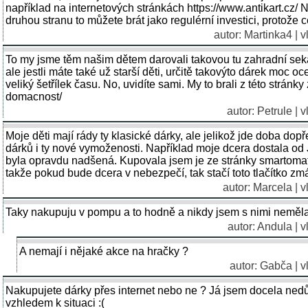
například na internetových stránkách https://www.antikart.cz/ 
druhou stranu to můžete brát jako regulérní investici, protože c
autor: Martinka4 | 
To my jsme těm našim dětem darovali takovou tu zahradní seka
ale jestli máte také už starší děti, určitě takovýto dárek moc oc
veliký šetřílek času. No, uvidíte sami. My to brali z této stránk
domacnost/
autor: Petrule | 
Moje děti mají rády ty klasické dárky, ale jelikož jde doba dopř
dárků i ty nové vymoženosti. Například moje dcera dostala od 
byla opravdu nadšená. Kupovala jsem je ze stránky smartomat 
takže pokud bude dcera v nebezpečí, tak stačí toto tlačítko zm
autor: Marcela | 
Taky nakupuju v pompu a to hodně a nikdy jsem s nimi neměl
autor: Andula | 
A nemají i nějaké akce na hračky ?
autor: Gabča | v
Nakupujete dárky přes internet nebo ne ? Já jsem docela nedův
vzhledem k situaci :(