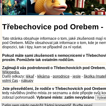
Třebechovice pod Orebem -
Tato stránka obsahuje informace o tom, jaké zkušenosti mají 
pod Orebem. Může obsahovat jak informace o tom, kde je ne
dispozici, tak i tipy, kam se případně za ní vydat.
Pokud máte sami zkušenosti s nemocnicemi v Třebechovic
prosím. Pomůžete tak ostatním rodičům.
Zajímají-li vás podrobnosti o Třebechovicích pod Orebem
Wikipedia.
Další odkazy:
lékař
-
lékárna
-
porodnice
-
jesle
-
školka (mate
volný čas
-
nákupy
Jste přesvědčeni, že rodiče v Třebechovicích pod Orebem 
tedy návštěvu jiného místa ze seznamu a dole připojte svůj k
zobrazí pohromadě.
Vybrané místo:
zatím nevybráno
Zatím sem nikdo nevložil žádný komentář. Buďte první...