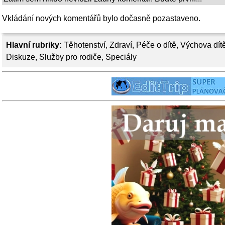
Vkládání nových komentářů bylo dočasně pozastaveno.
Hlavní rubriky:
Těhotenství
,
Zdraví
,
Péče o dítě
,
Výchova dít
Diskuze
,
Služby pro rodiče
,
Speciály