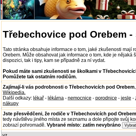
Třebechovice pod Orebem - 
Tato stránka obsahuje informace o tom, jaké zkušenosti mají 
Orebem. Může obsahovat jak informace o tom, kde je nějaká 
dispozici, tak i tipy, kam se případně za ní vydat.
Pokud máte sami zkušenosti se školkami v Třebechovicíc
Pomůžete tak ostatním rodičům.
Zajímají-li vás podrobnosti o Třebechovicích pod Orebem
Wikipedia.
Další odkazy:
lékař
-
lékárna
-
nemocnice
-
porodnice
-
jesle
-
nákupy
Jste přesvědčeni, že rodiče v Třebechovicích pod Orebem 
tedy návštěvu jiného místa ze seznamu a dole připojte svůj k
zobrazí pohromadě.
Vybrané místo:
zatím nevybráno
vz