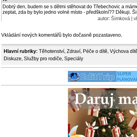
Dobrý den, budem se s dětmi stěhovat do Třebechovic a máme
zeptat, zda by bylo jedno volné místo - předškolní?? Děkuji. 
autor:
Šimková
| v
Vkládání nových komentářů bylo dočasně pozastaveno.
Hlavní rubriky:
Těhotenství
,
Zdraví
,
Péče o dítě
,
Výchova dít
Diskuze
,
Služby pro rodiče
,
Speciály