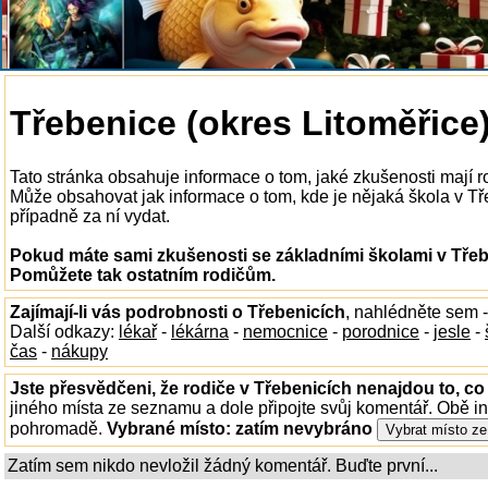
Třebenice (okres Litoměřice)
Tato stránka obsahuje informace o tom, jaké zkušenosti mají r
Může obsahovat jak informace o tom, kde je nějaká škola v Třeb
případně za ní vydat.
Pokud máte sami zkušenosti se základními školami v Třebe
Pomůžete tak ostatním rodičům.
Zajímají-li vás podrobnosti o Třebenicích
, nahlédněte sem 
Další odkazy:
lékař
-
lékárna
-
nemocnice
-
porodnice
-
jesle
-
čas
-
nákupy
Jste přesvědčeni, že rodiče v Třebenicích nenajdou to, co
jiného místa ze seznamu a dole připojte svůj komentář. Obě i
pohromadě.
Vybrané místo:
zatím nevybráno
Zatím sem nikdo nevložil žádný komentář. Buďte první...