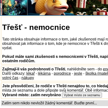
Třešť - nemocnice
Tato stránka obsahuje informace o tom, jaké zkušenosti mají 
obsahovat jak informace o tom, kde je nemocnice v Třešti k disp
vydat.
Pokud máte sami zkušenosti s nemocnicemi v Třešti, napi
ostatním rodičům.
Zajímají-li vás podrobnosti o Třešti
, nahlédněte sem - do
en
Další odkazy:
lékař
-
lékárna
-
porodnice
-
jesle
-
školka (mate
volný čas
-
nákupy
Jste přesvědčeni, že rodiče v Třešti nenajdou to, co hledaj
místa ze seznamu a dole připojte svůj komentář. Obě informa
Vybrané místo:
zatím nevybráno
Zatím sem nikdo nevložil žádný komentář. Buďte první...