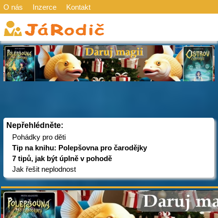
O nás
Inzerce
Kontakt
Nepřehlédněte:
Pohádky pro děti
Tip na knihu: Polepšovna pro čarodějky
7 tipů, jak být úplně v pohodě
Jak řešit neplodnost