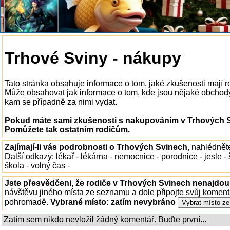
Trhové Sviny - nákupy
Tato stránka obsahuje informace o tom, jaké zkušenosti mají
Může obsahovat jak informace o tom, kde jsou nějaké obchody v
kam se případně za nimi vydat.
Pokud máte sami zkušenosti s nakupováním v Trhových Sv
Pomůžete tak ostatním rodičům.
Zajímají-li vás podrobnosti o Trhových Svinech
, nahlédnět
Další odkazy:
lékař
-
lékárna
-
nemocnice
-
porodnice
-
jesle
-
škola
-
volný čas
-
Jste přesvědčeni, že rodiče v Trhových Svinech nenajdou 
návštěvu jiného místa ze seznamu a dole připojte svůj koment
pohromadě.
Vybrané místo:
zatím nevybráno
Zatím sem nikdo nevložil žádný komentář. Buďte první...