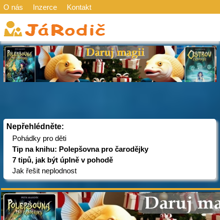
O nás
Inzerce
Kontakt
Nepřehlédněte:
Pohádky pro děti
Tip na knihu: Polepšovna pro čarodějky
7 tipů, jak být úplně v pohodě
Jak řešit neplodnost