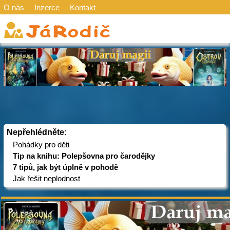
O nás
Inzerce
Kontakt
Nepřehlédněte:
Pohádky pro děti
Tip na knihu: Polepšovna pro čarodějky
7 tipů, jak být úplně v pohodě
Jak řešit neplodnost