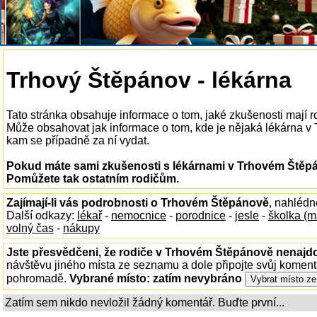
Trhový Štěpánov - lékárna
Tato stránka obsahuje informace o tom, jaké zkušenosti mají 
Může obsahovat jak informace o tom, kde je nějaká lékárna v T
kam se případně za ní vydat.
Pokud máte sami zkušenosti s lékárnami v Trhovém Štěpán
Pomůžete tak ostatním rodičům.
Zajímají-li vás podrobnosti o Trhovém Štěpánově
, nahlédn
Další odkazy:
lékař
-
nemocnice
-
porodnice
-
jesle
-
školka (m
volný čas
-
nákupy
Jste přesvědčeni, že rodiče v Trhovém Štěpánově nenajdou
návštěvu jiného místa ze seznamu a dole připojte svůj koment
pohromadě.
Vybrané místo:
zatím nevybráno
Zatím sem nikdo nevložil žádný komentář. Buďte první...