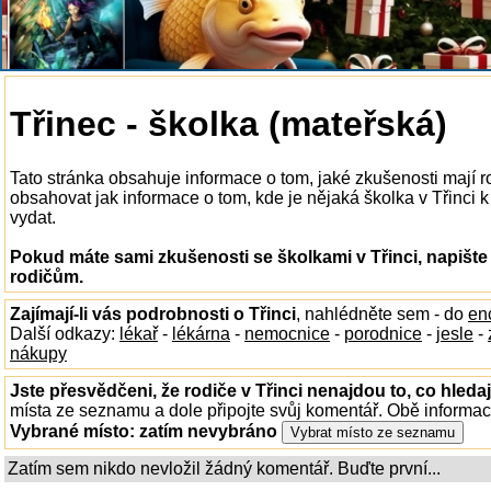
Třinec - školka (mateřská)
Tato stránka obsahuje informace o tom, jaké zkušenosti mají r
obsahovat jak informace o tom, kde je nějaká školka v Třinci k d
vydat.
Pokud máte sami zkušenosti se školkami v Třinci, napište
rodičům.
Zajímají-li vás podrobnosti o Třinci
, nahlédněte sem - do
en
Další odkazy:
lékař
-
lékárna
-
nemocnice
-
porodnice
-
jesle
-
nákupy
Jste přesvědčeni, že rodiče v Třinci nenajdou to, co hledaj
místa ze seznamu a dole připojte svůj komentář. Obě informa
Vybrané místo:
zatím nevybráno
Zatím sem nikdo nevložil žádný komentář. Buďte první...