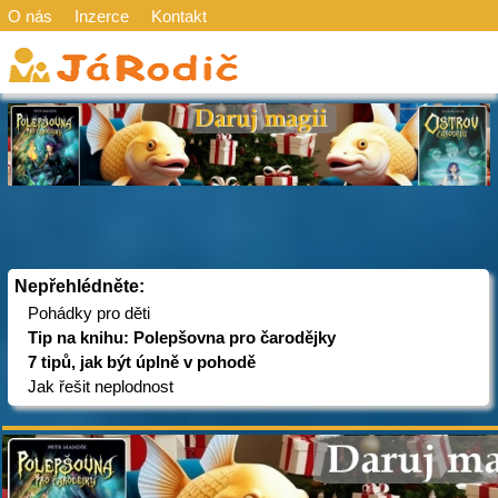
O nás
Inzerce
Kontakt
Nepřehlédněte:
Pohádky pro děti
Tip na knihu: Polepšovna pro čarodějky
7 tipů, jak být úplně v pohodě
Jak řešit neplodnost