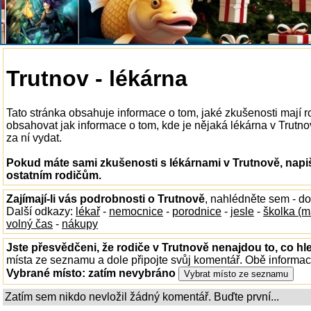
Trutnov - lékárna
Tato stránka obsahuje informace o tom, jaké zkušenosti mají 
obsahovat jak informace o tom, kde je nějaká lékárna v Trutnově
za ní vydat.
Pokud máte sami zkušenosti s lékárnami v Trutnově, napi
ostatním rodičům.
Zajímají-li vás podrobnosti o Trutnově
, nahlédněte sem - d
Další odkazy:
lékař
-
nemocnice
-
porodnice
-
jesle
-
školka (m
volný čas
-
nákupy
Jste přesvědčeni, že rodiče v Trutnově nenajdou to, co hl
místa ze seznamu a dole připojte svůj komentář. Obě informa
Vybrané místo:
zatím nevybráno
Zatím sem nikdo nevložil žádný komentář. Buďte první...