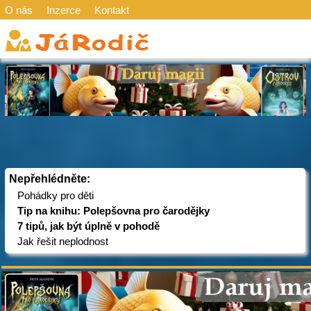
O nás
Inzerce
Kontakt
Nepřehlédněte:
Pohádky pro děti
Tip na knihu: Polepšovna pro čarodějky
7 tipů, jak být úplně v pohodě
Jak řešit neplodnost