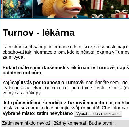
Turnov - lékárna
Tato stránka obsahuje informace o tom, jaké zkušenosti mají 
obsahovat jak informace o tom, kde je nějaká lékárna v Turnově
za ní vydat.
Pokud máte sami zkušenosti s lékárnami v Turnově, napiš
ostatním rodičům.
Zajímají-li vás podrobnosti o Turnově
, nahlédněte sem - do
Další odkazy:
lékař
-
nemocnice
-
porodnice
-
jesle
-
školka (m
volný čas
-
nákupy
Jste přesvědčeni, že rodiče v Turnově nenajdou to, co hle
místa ze seznamu a dole připojte svůj komentář. Obě informa
Vybrané místo:
zatím nevybráno
Zatím sem nikdo nevložil žádný komentář. Buďte první...