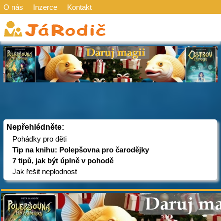
O nás
Inzerce
Kontakt
Nepřehlédněte:
Pohádky pro děti
Tip na knihu: Polepšovna pro čarodějky
7 tipů, jak být úplně v pohodě
Jak řešit neplodnost