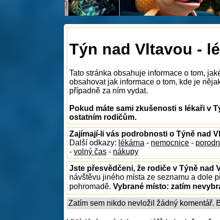
Týn nad Vltavou - l
Tato stránka obsahuje informace o tom, jak
obsahovat jak informace o tom, kde je nějaký
případně za ním vydat.
Pokud máte sami zkušenosti s lékaři v T
ostatním rodičům.
Zajímají-li vás podrobnosti o Týně nad V
Další odkazy:
lékárna
-
nemocnice
-
porodn
-
volný čas
-
nákupy
Jste přesvědčeni, že rodiče v Týně nad V
návštěvu jiného místa ze seznamu a dole př
pohromadě.
Vybrané místo:
zatím nevyb
Zatím sem nikdo nevložil žádný komentář. Bu