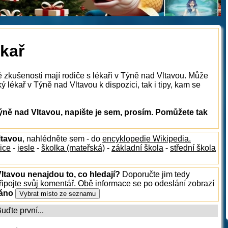
ékař
é zkušenosti mají rodiče s lékaři v Týně nad Vltavou. Může
 lékař v Týně nad Vltavou k dispozici, tak i tipy, kam se
ýně nad Vltavou, napište je sem, prosím. Pomůžete tak
ltavou
, nahlédněte sem - do
encyklopedie Wikipedia.
ice
-
jesle
-
školka (mateřská)
-
základní škola
-
střední škola
ltavou nenajdou to, co hledají?
Doporučte jim tedy
ipojte svůj komentář. Obě informace se po odeslání zobrazí
ráno
ďte první...