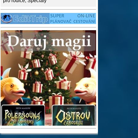
pro rodiče
,
Speciály