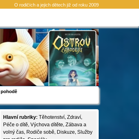
O rodičích a jejich dětech již od roku 2009
 v pohodě
Hlavní rubriky:
Těhotenství
,
Zdraví
,
Péče o dítě
,
Výchova dítěte
,
Zábava a
volný čas
,
Rodiče sobě
,
Diskuze
,
Služby