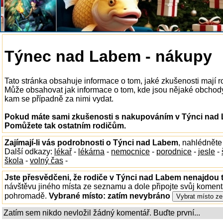
Týnec nad Labem - nákupy
Tato stránka obsahuje informace o tom, jaké zkušenosti mají
Může obsahovat jak informace o tom, kde jsou nějaké obchody v
kam se případně za nimi vydat.
Pokud máte sami zkušenosti s nakupováním v Týnci nad L
Pomůžete tak ostatním rodičům.
Zajímají-li vás podrobnosti o Týnci nad Labem
, nahlédněte
Další odkazy:
lékař
-
lékárna
-
nemocnice
-
porodnice
-
jesle
-
škola
-
volný čas
-
Jste přesvědčeni, že rodiče v Týnci nad Labem nenajdou t
návštěvu jiného místa ze seznamu a dole připojte svůj koment
pohromadě.
Vybrané místo:
zatím nevybráno
Zatím sem nikdo nevložil žádný komentář. Buďte první...