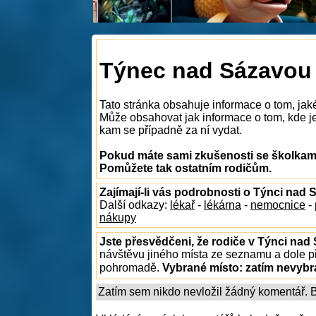
Týnec nad Sázavou 
Tato stránka obsahuje informace o tom, jak
Může obsahovat jak informace o tom, kde je 
kam se případně za ní vydat.
Pokud máte sami zkušenosti se školkami
Pomůžete tak ostatním rodičům.
Zajímají-li vás podrobnosti o Týnci nad
Další odkazy:
lékař
-
lékárna
-
nemocnice
-
nákupy
Jste přesvědčeni, že rodiče v Týnci nad
návštěvu jiného místa ze seznamu a dole př
pohromadě.
Vybrané místo:
zatím nevyb
Zatím sem nikdo nevložil žádný komentář. Bu