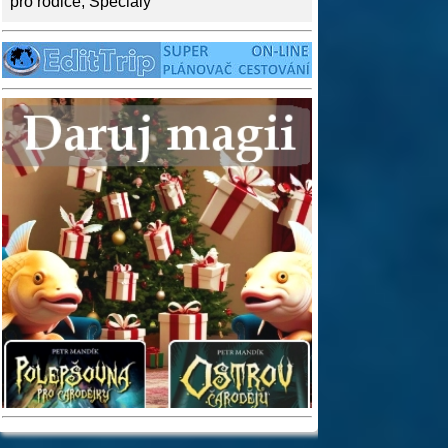
pro rodiče
,
Speciály