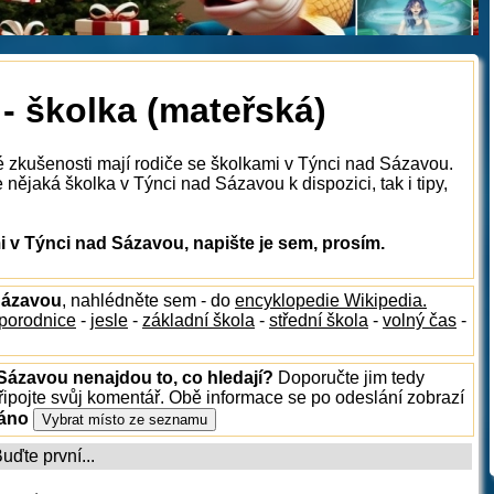
- školka (mateřská)
é zkušenosti mají rodiče se školkami v Týnci nad Sázavou.
nějaká školka v Týnci nad Sázavou k dispozici, tak i tipy,
 v Týnci nad Sázavou, napište je sem, prosím.
 Sázavou
, nahlédněte sem - do
encyklopedie Wikipedia.
porodnice
-
jesle
-
základní škola
-
střední škola
-
volný čas
-
 Sázavou nenajdou to, co hledají?
Doporučte jim tedy
ipojte svůj komentář. Obě informace se po odeslání zobrazí
ráno
ďte první...